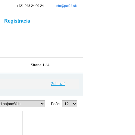
+421 948 24 00 24
info@pet24.sk
Registrácia
Prihlásenie
Doprava
Kontakt
Strana 1
/ 4
Zobraziť
Počet: