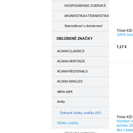
HOSPODÁRSKE ZVIERATÁ
AKVARISTIKA A TERARISTIKA
Starostlivosť o domácnosť
Trixie KI
100% loso
OBĽÚBENÉ ZNAČKY
7,17 €
ACANA CLASSICS
ACANA HERITAGE
ACANA REGIONALS
ACANA SINGLES
alpha spirit
Amity
Zobraziť všetky značky (97)
Trixie KI
Hovädzí s
Všetky značky
tyčinke 2
8ks v bale