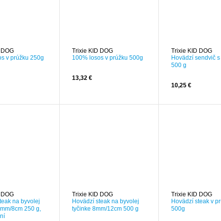
D DOG
Trixie KID DOG
Trixie KID DOG
s v prúžku 250g
100% losos v prúžku 500g
Hovädzí sendvič s
500 g
13,32 €
10,25 €
D DOG
Trixie KID DOG
Trixie KID DOG
teak na byvolej
Hovädzí steak na byvolej
Hovädzí steak v p
0mm/8cm 250 g,
tyčinke 8mm/12cm 500 g
500g
ní