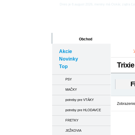
Dnes je 8.august 2026, meniny má Oskár, zajtra Ľ
Obchod
Články
Akcie
Novinky
Trixi
Top
PSY
F
MAČKY
potreby pre VTÁKY
Zobrazenie
potreby pre HLODAVCE
FRETKY
JEŽKOVIA