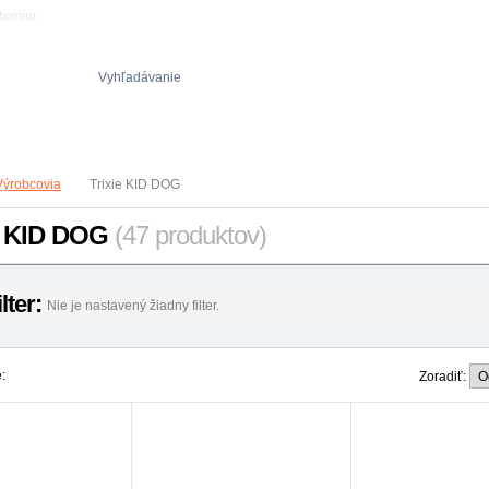
ubomíra
Vyhľadávanie
Obch. podmienky
Reklamačný poriadok
Ochrana osob. údajov
Výrobcovia
Trixie KID DOG
e KID DOG
(47 produktov)
ilter:
Nie je nastavený žiadny filter.
:
Zoradiť: