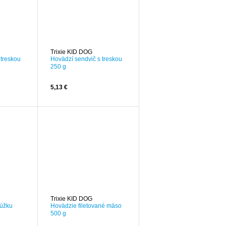
Trixie KID DOG
 treskou
Hovädzí sendvič s treskou
250 g
5,13 €
Trixie KID DOG
rúžku
Hovädzie filetované mäso
500 g