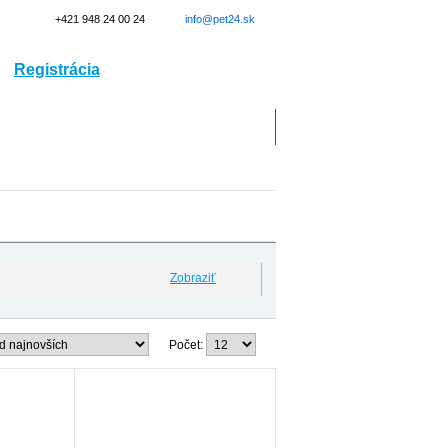
+421 948 24 00 24
info@pet24.sk
Registrácia
Prihlásenie
Doprava
Kontakt
Zobraziť
Počet: