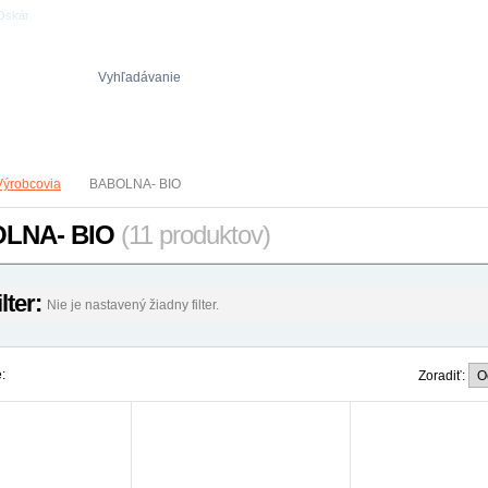
 Oskár
Vyhľadávanie
Obch. podmienky
Reklamačný poriadok
Ochrana osob. údajov
Výrobcovia
BABOLNA- BIO
LNA- BIO
(11 produktov)
ilter:
Nie je nastavený žiadny filter.
:
Zoradiť: