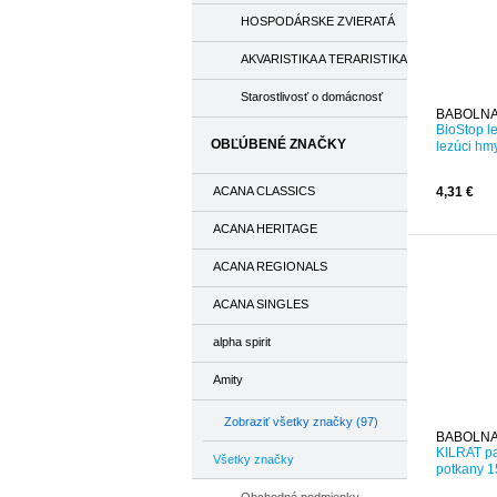
HOSPODÁRSKE ZVIERATÁ
AKVARISTIKA A TERARISTIKA
Starostlivosť o domácnosť
BABOLNA
BioStop l
OBĽÚBENÉ ZNAČKY
lezúci hm
ACANA CLASSICS
4,31 €
ACANA HERITAGE
ACANA REGIONALS
ACANA SINGLES
alpha spirit
Amity
Zobraziť všetky značky (97)
BABOLNA
KILRAT pa
Všetky značky
potkany 1