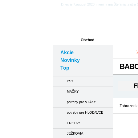
Dnes je 7.august 2026, meniny má Štefánia, zajtra
Obchod
Články
Akcie
Novinky
BABO
Top
PSY
F
MAČKY
potreby pre VTÁKY
Zobrazenie
potreby pre HLODAVCE
FRETKY
JEŽKOVIA