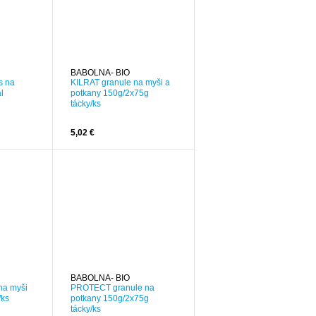
BABOLNA- BIO
s na
KILRAT granule na myši a
l
potkany 150g/2x75g
tácky/ks
5,02 €
BABOLNA- BIO
na myši
PROTECT granule na
/ks
potkany 150g/2x75g
tácky/ks