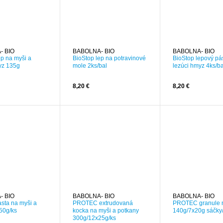
- BIO
BABOLNA- BIO
BABOLNA- BIO
ep na myši a
BioStop lep na potravinové
BioStop lepový pá
yz 135g
mole 2ks/bal
lezúci hmyz 4ks/ba
8,20 €
8,20 €
- BIO
BABOLNA- BIO
BABOLNA- BIO
sta na myši a
PROTEC extrudovaná
PROTEC granule 
50g/ks
kocka na myši a potkany
140g/7x20g sáčky
300g/12x25g/ks