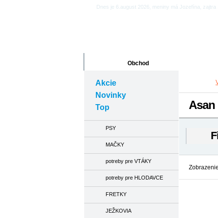
Dnes je 6.august 2026, meniny má Jozefína, zajtra 
Obchod
Články
Akcie
Novinky
Asan
Top
PSY
F
MAČKY
potreby pre VTÁKY
Zobrazenie
potreby pre HLODAVCE
FRETKY
JEŽKOVIA