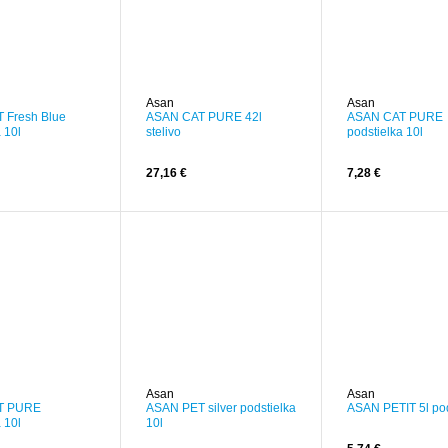
Asan
Asan
 Fresh Blue
ASAN CAT PURE 42l
ASAN CAT PURE
 10l
stelivo
podstielka 10l
27,16 €
7,28 €
Asan
Asan
T PURE
ASAN PET silver podstielka
ASAN PETIT 5l pod
 10l
10l