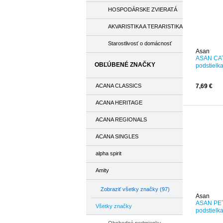
HOSPODÁRSKE ZVIERATÁ
AKVARISTIKA A TERARISTIKA
Starostlivosť o domácnosť
Asan
ASAN CAT
OBĽÚBENÉ ZNAČKY
podstielka
ACANA CLASSICS
7,69 €
ACANA HERITAGE
ACANA REGIONALS
ACANA SINGLES
alpha spirit
Amity
Zobraziť všetky značky (97)
Asan
ASAN PE
Všetky značky
podstielka