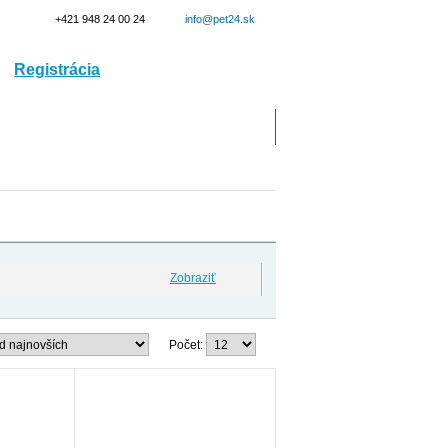
+421 948 24 00 24
info@pet24.sk
Registrácia
Prihlásenie
Doprava
Kontakt
Zobraziť
Počet: