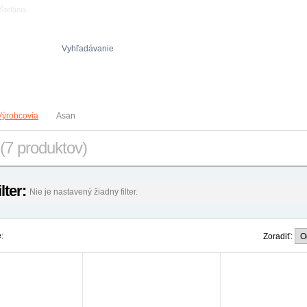
Štefánia
Vyhľadávanie
Obch. podmienky
Reklamačný poriadok
Ochrana osob. údajov
Výrobcovia
Asan
(7 produktov)
ilter:
Nie je nastavený žiadny filter.
:
Zoradiť: