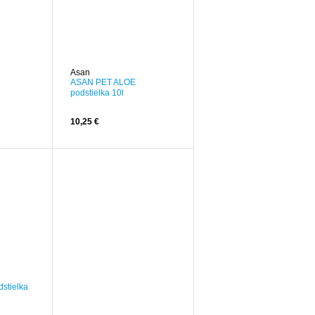
Asan
ASAN PET ALOE
podstielka 10l
10,25 €
stielka