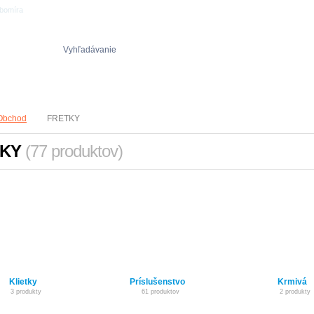
ubomíra
Vyhľadávanie
Obch. podmienky
Reklamačný poriadok
Ochrana osob. údajov
Obchod
FRETKY
TKY
(77 produktov)
Klietky
Príslušenstvo
Krmivá
3 produkty
61 produktov
2 produkty