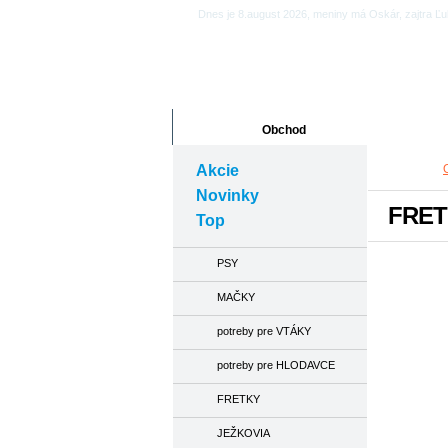
Dnes je 8.august 2026, meniny má Oskár, zajtra Ľ
Obchod
Články
Akcie
Novinky
FRE
Top
PSY
MAČKY
potreby pre VTÁKY
potreby pre HLODAVCE
FRETKY
JEŽKOVIA