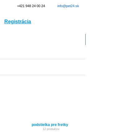
+421 948 24 00 24
info@pet24.sk
Registrácia
Prihlásenie
Doprava
Kontakt
podstielka pre fretky
12 produktov